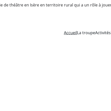
 de théâtre en Isère en territoire rural qui a un rôle à joue
Accueil
La troupe
Activités
Bièvre & mots 
Troupe Amateur
A l'Affiche !