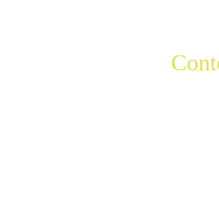
25 
Cont
Les pas s