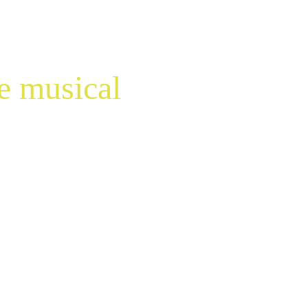
avril 2026
e musical
ages d'un Fou
Penol
85 ent