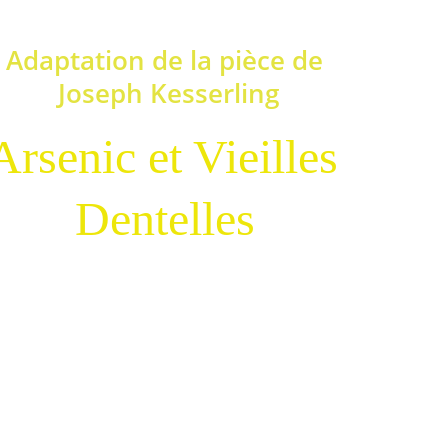
éservations & affiche à suivre
Adaptation de la pièce de 
Joseph Kesserling
Arsenic et Vieilles 
Dentelles
mment
 titres sont reproduits ici