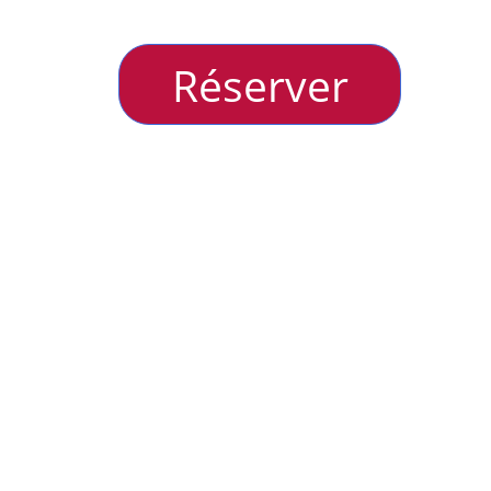
Réservations en Ligne
Réserver
ins spectacles/évé
Découvrez nos activités, spectacles et projets à ve
26, 
t André
6 juin 2026, 
Clelles (sud Isère)