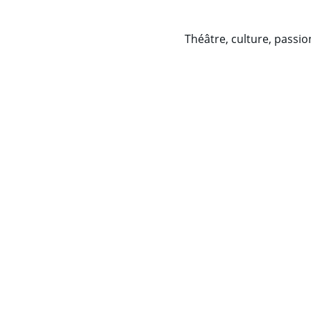
Théâtre, culture, passio
Contact
Restez informé de nos activités et 
événements.